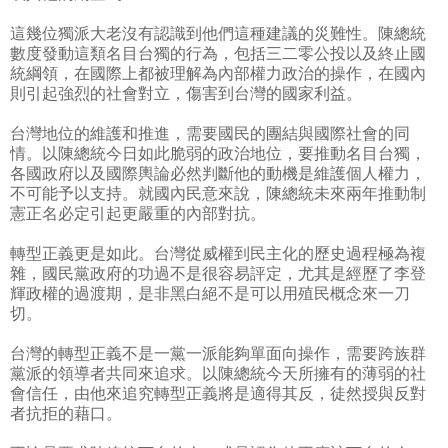
這幾位獨派大老沒有認識到他們這種建議的災難性。陳總統
數度發動這類名目台獨的行為，包括三二零公投以及終止國
統綱領，在國際上都被理解為內部權力政治的操作，在國內
則引起強烈的社會對立，傷害到台灣的國家利益。
台灣地位的維護和推進，需要國民的團結與國際社會的同
情。以陳總統今日如此脆弱的政治地位，要推動名目台獨，
各國政府以及國際輿論必然判斷他的動機是維護個人權力，
不可能予以支持。就國內民意來說，陳總統未來兩年推動制
憲正名必定引起更嚴重的內部對抗。
轉型正義更是如此。台灣從威權到民主化的歷史過程極為複
雜，國民黨政府的功過不是很容易評定，尤其是經歷了李登
輝政權的過渡期，是非黑白絕不是可以用殖民概念來一刀
切。
台灣的轉型正義不是一黨一派能夠單面向操作，需要跨族群
黨派的領導者共同來追求。以陳總統今天所擁有的薄弱的社
會信任，由他來追究轉型正義將是適得其反，徒然授與反對
者抗拒的藉口。