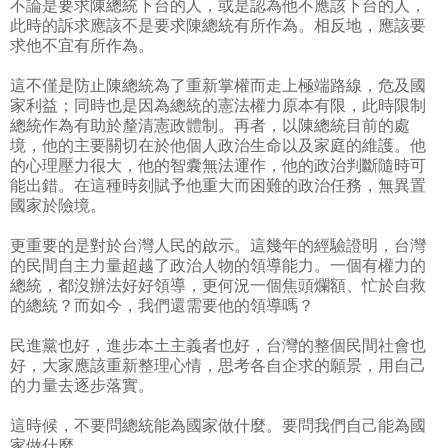
不論是要求陳總統下台的人，或是認為他不應該下台的人，
此時的訴求應該不是要求陳總統有所作為。相反地，應該要
求他不宜有所作為。
這不僅是防止陳總統為了重新掌權而走上極端路線，危及國
家利益；同時也是因為總統的憲法權力原本有限，此時限制
總統作為有助於釐清憲政體制。再者，以陳總統目前的處
境，他的主要關切在於他個人政治生命以及家庭的維護。他
的心理壓力很大，他的智囊無法運作，他的政治判斷隨時可
能出錯。在這種時刻賦予他重大而困難的政治任務，無異置
國家於險境。
更重要的是對於台灣人民的啟示。這幾年的經驗證明，台灣
的民間自主力量超越了政治人物的領導能力。一個有權力的
總統，都沒辦法好好領導，更何況一個焦頭爛額、忙於自救
的總統？而如今，我們還需要他的領導嗎？
民進黨也好，進步本土主義者也好，台灣的整個民間社會也
好，大家應該重新整理心情，思考各自企求的願景，用自己
的力量去逐步落實。
這時候，不要問總統能為國家做什麼。要問我們自己能為國
家做什麼。